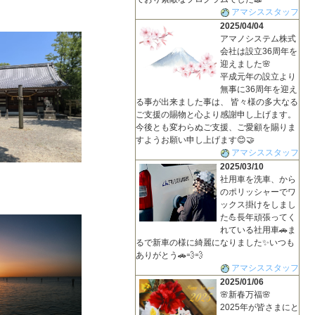
アマシススタッフ
2025/04/04
アマノシステム株式
会社は設立36周年を
迎えました🌸
平成元年の設立より
無事に36周年を迎え
る事が出来ました事は、 皆々様の多大なる
ご支援の賜物と心より感謝申し上げます。
今後とも変わらぬご支援、ご愛顧を賜りま
すようお願い申し上げます😊🤝
アマシススタッフ
2025/03/10
社用車を洗車、から
のポリッシャーでワ
ックス掛けをしまし
た💪長年頑張ってく
れている社用車🚗ま
るで新車の様に綺麗になりました✨いつも
ありがとう🚗💨💨
アマシススタッフ
2025/01/06
🌸新春万福🌸
2025年が皆さまにと