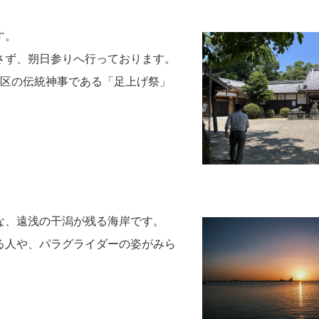
す。
さず、朔日参りへ行っております。
地区の伝統神事である「足上げ祭」
な、遠浅の干潟が残る海岸です。
る人や、パラグライダーの姿がみら