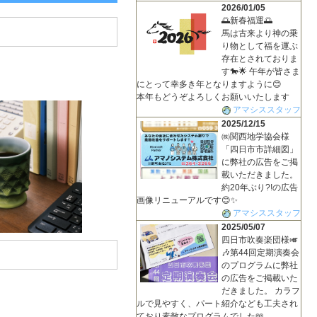
2026/01/05
🌅新春福運🌅
馬は古来より神の乗
り物として福を運ぶ
存在とされておりま
す🐎🌟 午年が皆さま
にとって幸多き年となりますように😊
本年もどうぞよろしくお願いいたします
アマシススタッフ
2025/12/15
㈱関西地学協会様
「四日市市詳細図」
に弊社の広告をご掲
載いただきました。
約20年ぶり?!の広告
画像リニューアルです😊✨
アマシススタッフ
2025/05/07
四日市吹奏楽団様🎺
🎶第44回定期演奏会
のプログラムに弊社
の広告をご掲載いた
だきました。 カラフ
ルで見やすく、パート紹介なども工夫され
ており素敵なプログラムでした📖