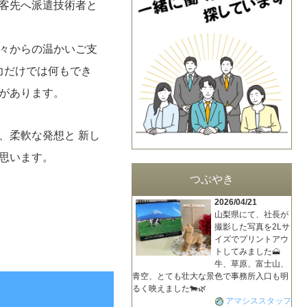
客先へ派遣技術者と
々からの温かいご支
力だけでは何もでき
があります。
、柔軟な発想と 新し
思います。
つぶやき
2026/04/21
山梨県にて、社長が
撮影した写真を2Lサ
イズでプリントアウ
トしてみました🗻
牛、草原、富士山、
青空、とても壮大な景色で事務所入口も明
るく映えました🐄🌿
アマシススタッフ