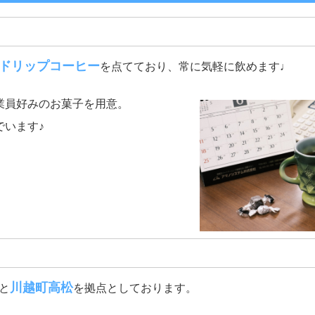
ドリップコーヒー
を点てており、常に気軽に飲めます♩
業員好みのお菓子を用意。
でいます♪
川越町高松
と
を拠点としております。